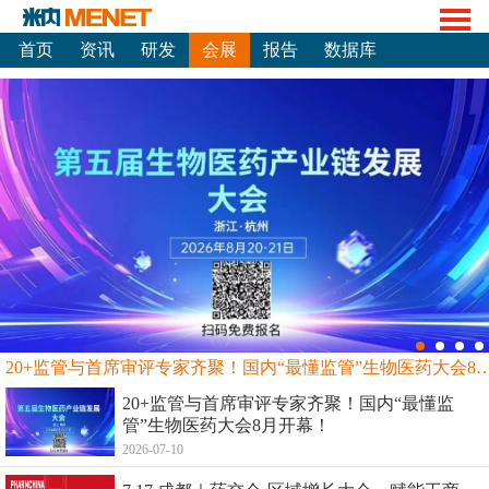
首页
资讯
研发
会展
报告
数据库
20+监管与首席审评专家齐聚！国内“最懂监管”生物
20+监管与首席审评专家齐聚！国内“最懂监
管”生物医药大会8月开幕！
2026-07-10