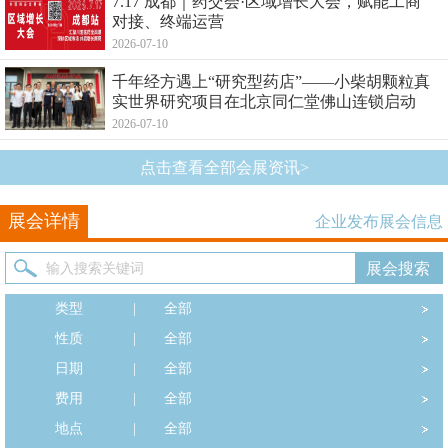
7.17 成都｜药交会·区域增长大会，赋能工商
对接、终端运营
2026-07-10
千年经方遇上“研究型药店”——小柴胡颗粒真
实世界研究项目在北京同仁堂佛山连锁启动
2026-07-10
点击查看全部会展资讯>
展会详情
企业发布展会信息
类型
|
全部
性质
|
全部
日期
|
全部
费用
|
全部
地点
|
全部