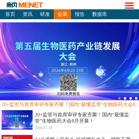
首页
资讯
研发
会展
报告
数据库
20+监管与首席审评专家齐聚！国内“最懂监管”生物
20+监管与首席审评专家齐聚！国内“最懂监
管”生物医药大会8月开幕！
2026-07-10