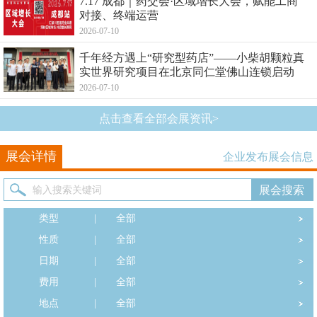
7.17 成都｜药交会·区域增长大会，赋能工商
对接、终端运营
2026-07-10
千年经方遇上“研究型药店”——小柴胡颗粒真
实世界研究项目在北京同仁堂佛山连锁启动
2026-07-10
点击查看全部会展资讯>
展会详情
企业发布展会信息
类型
|
全部
性质
|
全部
日期
|
全部
费用
|
全部
地点
|
全部