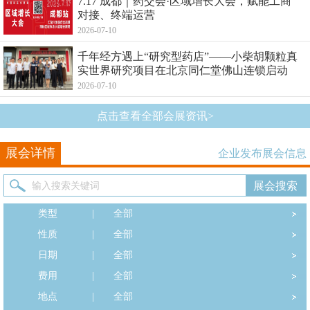
7.17 成都｜药交会·区域增长大会，赋能工商
对接、终端运营
2026-07-10
千年经方遇上“研究型药店”——小柴胡颗粒真
实世界研究项目在北京同仁堂佛山连锁启动
2026-07-10
点击查看全部会展资讯>
展会详情
企业发布展会信息
类型
|
全部
性质
|
全部
日期
|
全部
费用
|
全部
地点
|
全部