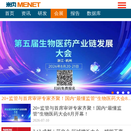
首页
资讯
研发
会展
报告
数据库
20+监管与首席审评专家齐聚！国内“最懂监管”生物
20+监管与首席审评专家齐聚！国内“最懂监
管”生物医药大会8月开幕！
2026-07-10