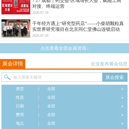
7.17 成都｜药交会·区域增长大会，赋能工商
对接、终端运营
2026-07-10
千年经方遇上“研究型药店”——小柴胡颗粒真
实世界研究项目在北京同仁堂佛山连锁启动
2026-07-10
点击查看全部会展资讯>
展会详情
企业发布展会信息
类型
|
全部
性质
|
全部
日期
|
全部
费用
|
全部
地点
|
全部