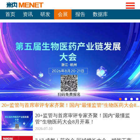
首页
资讯
研发
会展
报告
数据库
20+监管与首席审评专家齐聚！国内“最懂监管”生物
20+监管与首席审评专家齐聚！国内“最懂监
管”生物医药大会8月开幕！
2026-07-10