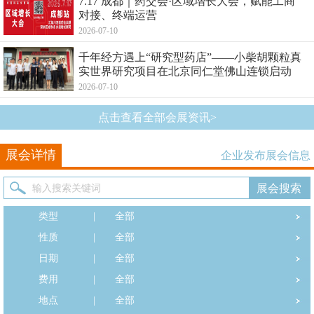
7.17 成都｜药交会·区域增长大会，赋能工商
对接、终端运营
2026-07-10
千年经方遇上“研究型药店”——小柴胡颗粒真
实世界研究项目在北京同仁堂佛山连锁启动
2026-07-10
点击查看全部会展资讯>
展会详情
企业发布展会信息
类型
|
全部
性质
|
全部
日期
|
全部
费用
|
全部
地点
|
全部