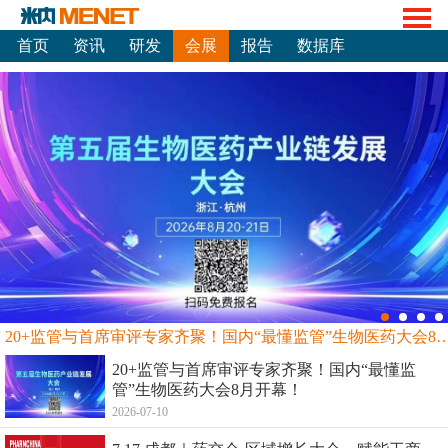
首页
资讯
研发
会展
报告
数据库
20+监管与首席审评专家齐聚！国内“最懂监管”生物
20+监管与首席审评专家齐聚！国内“最懂监
管”生物医药大会8月开幕！
2026-07-10