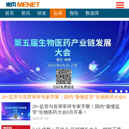
首页
资讯
研发
会展
报告
数据库
20+监管与首席审评专家齐聚！国内“最懂监管”生物
20+监管与首席审评专家齐聚！国内“最懂监
管”生物医药大会8月开幕！
2026-07-10