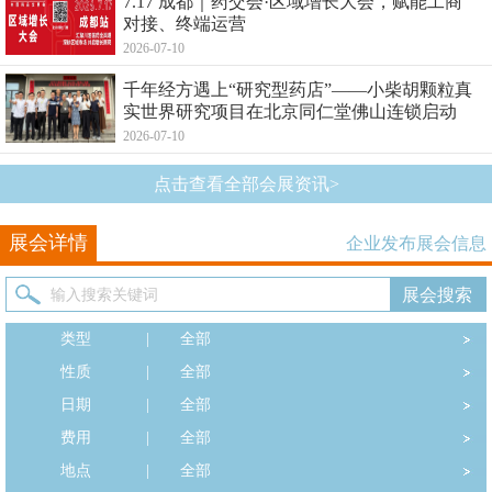
7.17 成都｜药交会·区域增长大会，赋能工商
对接、终端运营
2026-07-10
千年经方遇上“研究型药店”——小柴胡颗粒真
实世界研究项目在北京同仁堂佛山连锁启动
2026-07-10
点击查看全部会展资讯>
展会详情
企业发布展会信息
类型
|
全部
性质
|
全部
日期
|
全部
费用
|
全部
地点
|
全部