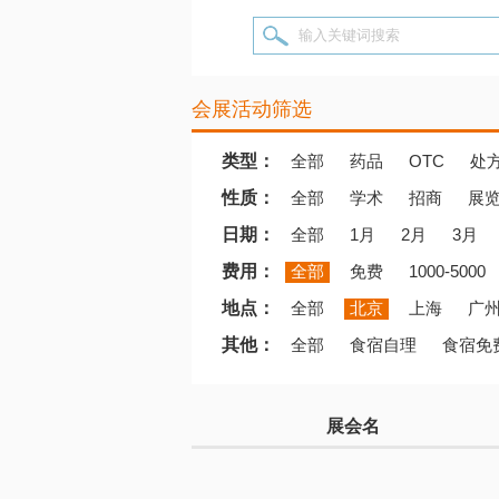
输入关键词搜索
会展活动筛选
类型：
全部
药品
OTC
处
性质：
全部
学术
招商
展
日期：
全部
1月
2月
3月
费用：
全部
免费
1000-5000
地点：
全部
北京
上海
广
其他：
全部
食宿自理
食宿免
展会名