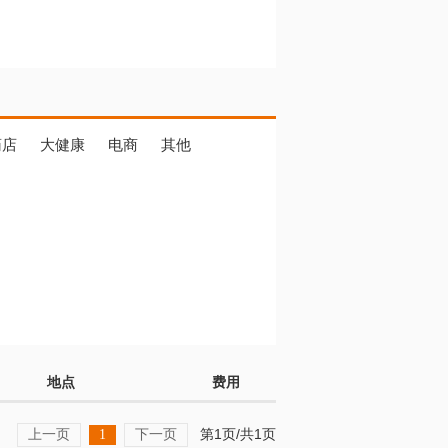
药店
大健康
电商
其他
地点
费用
上一页
下一页
第1页/共1页
1