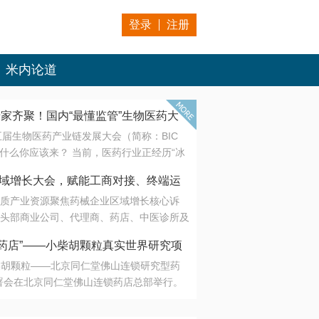
登录
注册
米内论道
专家齐聚！国内“最懂监管”生物医药大
第五届生物医药产业链发展大会（简称：BIC
 为什么你应该来？ 当前，医药行业正经历“冰
是AI制药从概念验证走向深度落地，数据与算
会·区域增长大会，赋能工商对接、终端运
另一端是创新药“最后一公里”的支付与入院
质产业资源聚焦药械企业区域增长核心诉
生态。 同质化“内卷”已无出路，全产业链协
头部商业公司、代理商、药店、中医诊所及
局关键。 本届大会以 “重构生态，定义未
接平台助力企业高效拓展终端网络，抢占区
容——从监管政策的前沿洞察，到AI制药的
药店”——小柴胡颗粒真实世界研究项
战略布局
复杂药物制剂、CGT、多肽与小核酸的技
小柴胡颗粒——北京同仁堂佛山连锁研究型药
性智造。 我们致力于打破壁垒，让“实验
连锁启动
署会在北京同仁堂佛山连锁药店总部举行。
端”与“支付端”深度对话，更让监管、产业、资
区域增长大会，赋能工商对接、终端运营
在广东落地的又一重要布局，标志着全国首
形成共识。
项目正式进入佛山市场。