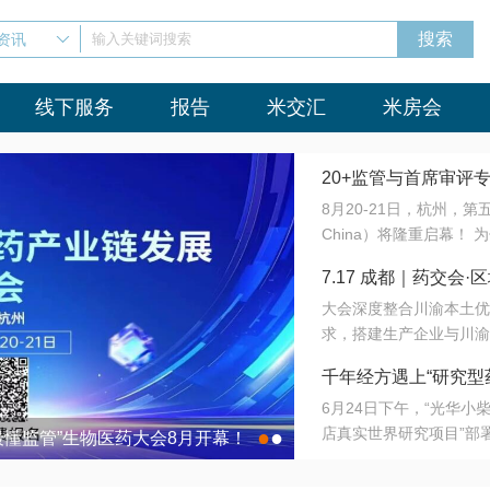
资讯
输入关键词搜索
线下服务
报告
米交汇
米房会
20+监管与首席审评
8月20-21日，杭州，
会8月开幕！
China）将隆重启幕！
与火”的淬炼—— 一端
7.17 成都｜药交
法正重新定义研发效率；
大会深度整合川渝本土优
难题，呼唤更成熟的产业
营
求，搭建生产企业与川渝
同与出海能力建设才是破
三终端渠道的精准高效对
来”为主题，内容全面扩
千年经方遇上“研究型
域增量份额夯实西南市场
算力突围；从中药创新、
6月24日下午，“光华
术攻坚，到CDMO的柔
目在北京同仁堂佛山
店真实世界研究项目”部
●
●
室”与“生产线”、“研发
最懂监管”生物医药大会8月开幕！
7.17 成都｜药交会·
这是继广州之后，该项目
本、临床在同一张桌子上
个OTC药品研究型药店