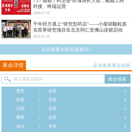
7.17 成都｜药交会·区域增长大会，赋能工商
对接、终端运营
2026-07-10
千年经方遇上“研究型药店”——小柴胡颗粒真
实世界研究项目在北京同仁堂佛山连锁启动
2026-07-10
点击查看全部会展资讯>
展会详情
企业发布展会信息
类型
|
全部
性质
|
全部
日期
|
全部
费用
|
全部
地点
|
全部