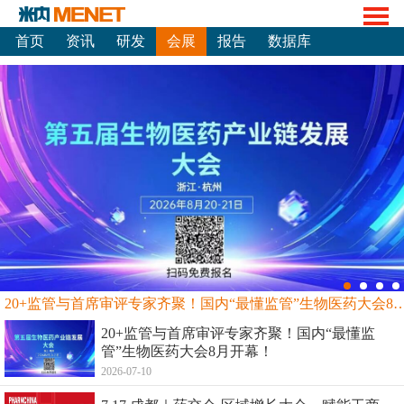
首页
资讯
研发
会展
报告
数据库
20+监管与首席审评专家齐聚！国内“最懂监管”生物
20+监管与首席审评专家齐聚！国内“最懂监
管”生物医药大会8月开幕！
2026-07-10