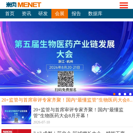
首页
资讯
研发
会展
报告
数据库
20+监管与首席审评专家齐聚！国内“最懂监管”生物
20+监管与首席审评专家齐聚！国内“最懂监
管”生物医药大会8月开幕！
2026-07-10