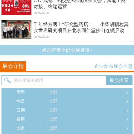
7.17 成都｜药交会·区域增长大会，赋能工商
对接、终端运营
2026-07-10
千年经方遇上“研究型药店”——小柴胡颗粒真
实世界研究项目在北京同仁堂佛山连锁启动
2026-07-10
点击查看全部会展资讯>
展会详情
企业发布展会信息
类型
|
全部
性质
|
全部
日期
|
全部
费用
|
全部
地点
|
全部