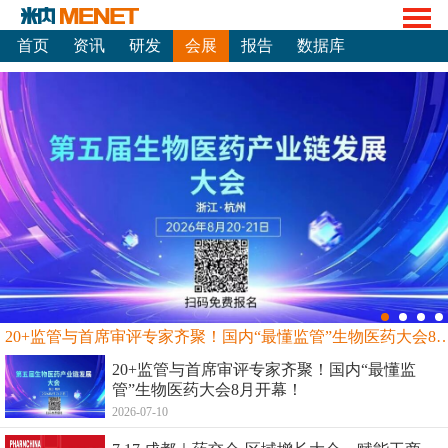
首页
资讯
研发
会展
报告
数据库
20+监管与首席审评专家齐聚！国内“最懂监管”生物
20+监管与首席审评专家齐聚！国内“最懂监
管”生物医药大会8月开幕！
2026-07-10