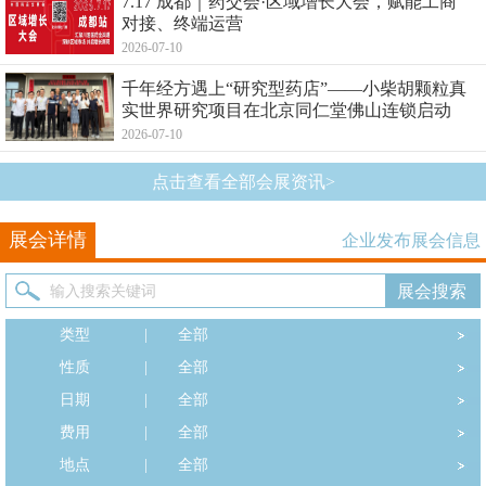
7.17 成都｜药交会·区域增长大会，赋能工商
对接、终端运营
2026-07-10
千年经方遇上“研究型药店”——小柴胡颗粒真
实世界研究项目在北京同仁堂佛山连锁启动
2026-07-10
点击查看全部会展资讯>
展会详情
企业发布展会信息
类型
|
全部
性质
|
全部
日期
|
全部
费用
|
全部
地点
|
全部