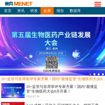
首页
资讯
研发
会展
报告
数据库
20+监管与首席审评专家齐聚！国内“最懂监管”生物
20+监管与首席审评专家齐聚！国内“最懂监
管”生物医药大会8月开幕！
2026-07-10