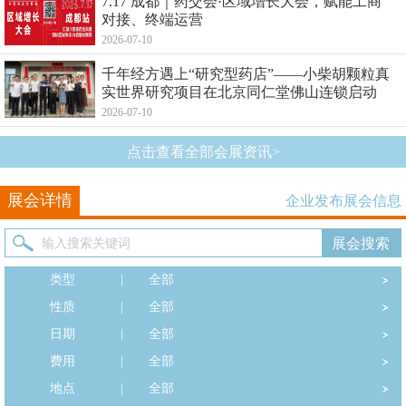
7.17 成都｜药交会·区域增长大会，赋能工商
对接、终端运营
2026-07-10
千年经方遇上“研究型药店”——小柴胡颗粒真
实世界研究项目在北京同仁堂佛山连锁启动
2026-07-10
点击查看全部会展资讯>
展会详情
企业发布展会信息
类型
|
全部
性质
|
全部
日期
|
全部
费用
|
全部
地点
|
全部