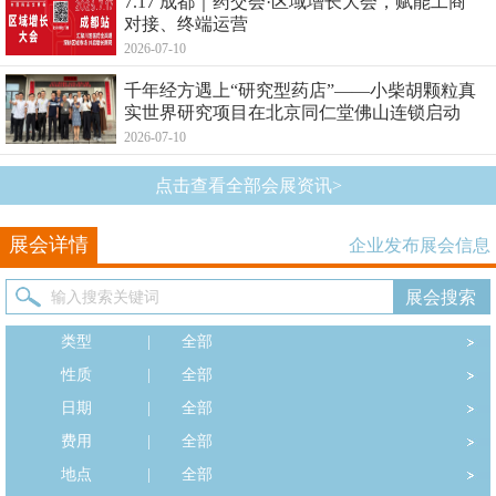
7.17 成都｜药交会·区域增长大会，赋能工商
对接、终端运营
2026-07-10
千年经方遇上“研究型药店”——小柴胡颗粒真
实世界研究项目在北京同仁堂佛山连锁启动
2026-07-10
点击查看全部会展资讯>
展会详情
企业发布展会信息
类型
|
全部
性质
|
全部
日期
|
全部
费用
|
全部
地点
|
全部