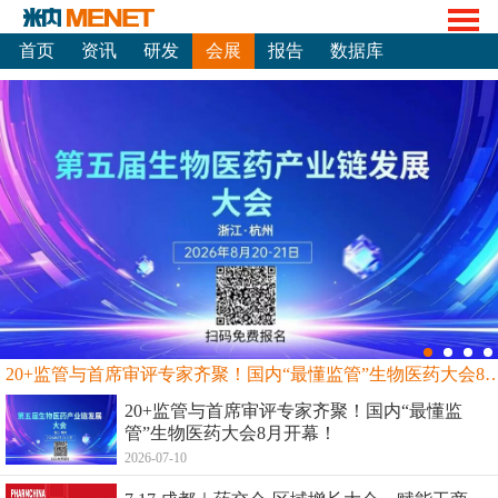
首页
资讯
研发
会展
报告
数据库
20+监管与首席审评专家齐聚！国内“最懂监管”生物
20+监管与首席审评专家齐聚！国内“最懂监
管”生物医药大会8月开幕！
2026-07-10