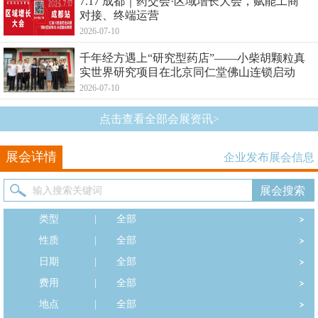
7.17 成都｜药交会·区域增长大会，赋能工商
对接、终端运营
2026-07-10
千年经方遇上“研究型药店”——小柴胡颗粒真
实世界研究项目在北京同仁堂佛山连锁启动
2026-07-10
点击查看全部会展资讯>
展会详情
企业发布展会信息
类型
|
全部
性质
|
全部
日期
|
全部
费用
|
全部
地点
|
全部