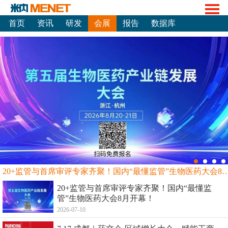
首页
资讯
研发
会展
报告
数据库
20+监管与首席审评专家齐聚！国内“最懂监管”生物
20+监管与首席审评专家齐聚！国内“最懂监
管”生物医药大会8月开幕！
2026-07-10