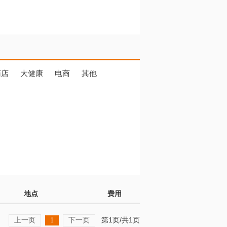
药店
大健康
电商
其他
地点
费用
上一页
下一页
第1页/共1页
1