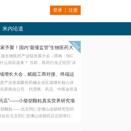
登录
注册
米内论道
专家齐聚！国内“最懂监管”生物医药大
第五届生物医药产业链发展大会（简称：BIC
 为什么你应该来？ 当前，医药行业正经历“冰
是AI制药从概念验证走向深度落地，数据与算
会·区域增长大会，赋能工商对接、终端运
另一端是创新药“最后一公里”的支付与入院
质产业资源聚焦药械企业区域增长核心诉
生态。 同质化“内卷”已无出路，全产业链协
头部商业公司、代理商、药店、中医诊所及
局关键。 本届大会以 “重构生态，定义未
接平台助力企业高效拓展终端网络，抢占区
容——从监管政策的前沿洞察，到AI制药的
药店”——小柴胡颗粒真实世界研究项
战略布局
复杂药物制剂、CGT、多肽与小核酸的技
小柴胡颗粒——北京同仁堂佛山连锁研究型药
性智造。 我们致力于打破壁垒，让“实验
连锁启动
署会在北京同仁堂佛山连锁药店总部举行。
端”与“支付端”深度对话，更让监管、产业、资
区域增长大会，赋能工商对接、终端运营
在广东落地的又一重要布局，标志着全国首
形成共识。
项目正式进入佛山市场。