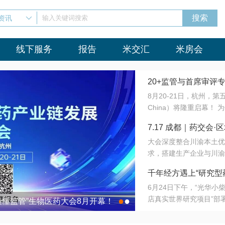
资讯
输入关键词搜索
线下服务
报告
米交汇
米房会
20+监管与首席审评
8月20-21日，杭州，
会8月开幕！
China）将隆重启幕！
与火”的淬炼—— 一端
7.17 成都｜药交
法正重新定义研发效率；
大会深度整合川渝本土优
难题，呼唤更成熟的产业
营
求，搭建生产企业与川渝
同与出海能力建设才是破
三终端渠道的精准高效对
来”为主题，内容全面扩
千年经方遇上“研究型
域增量份额夯实西南市场
算力突围；从中药创新、
6月24日下午，“光华
术攻坚，到CDMO的柔
目在北京同仁堂佛山
店真实世界研究项目”部
●
●
室”与“生产线”、“研发
最懂监管”生物医药大会8月开幕！
7.17 成都｜药交会·
这是继广州之后，该项目
本、临床在同一张桌子上
个OTC药品研究型药店