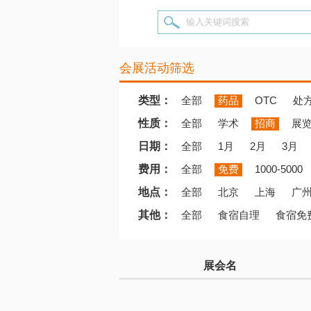
输入关键词搜索
会展活动筛选
类型：
全部
药品
OTC
处
性质：
全部
学术
招商
展
日期：
全部
1月
2月
3月
费用：
全部
免费
1000-5000
地点：
全部
北京
上海
广
其他：
全部
食宿自理
食宿免
展会名