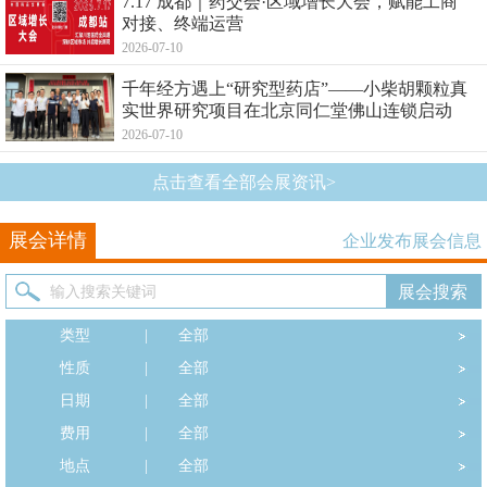
7.17 成都｜药交会·区域增长大会，赋能工商
对接、终端运营
2026-07-10
千年经方遇上“研究型药店”——小柴胡颗粒真
实世界研究项目在北京同仁堂佛山连锁启动
2026-07-10
点击查看全部会展资讯>
展会详情
企业发布展会信息
类型
|
全部
性质
|
全部
日期
|
全部
费用
|
全部
地点
|
全部