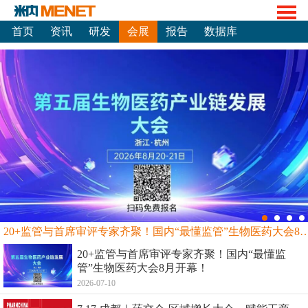
首页
资讯
研发
会展
报告
数据库
20+监管与首席审评专家齐聚！国内“最懂监管”生物
20+监管与首席审评专家齐聚！国内“最懂监
管”生物医药大会8月开幕！
2026-07-10