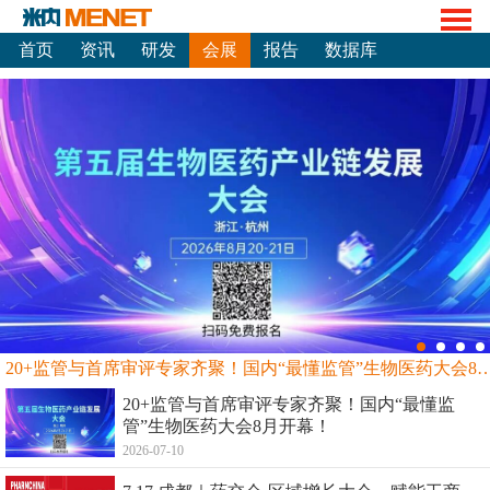
首页
资讯
研发
会展
报告
数据库
20+监管与首席审评专家齐聚！国内“最懂监管”生物
20+监管与首席审评专家齐聚！国内“最懂监
管”生物医药大会8月开幕！
2026-07-10