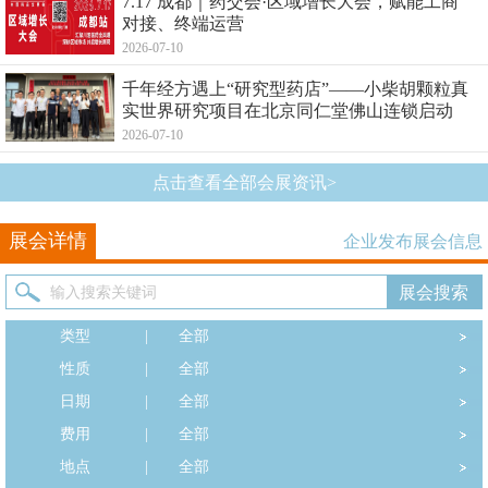
7.17 成都｜药交会·区域增长大会，赋能工商
对接、终端运营
2026-07-10
千年经方遇上“研究型药店”——小柴胡颗粒真
实世界研究项目在北京同仁堂佛山连锁启动
2026-07-10
点击查看全部会展资讯>
展会详情
企业发布展会信息
类型
|
全部
性质
|
全部
日期
|
全部
费用
|
全部
地点
|
全部