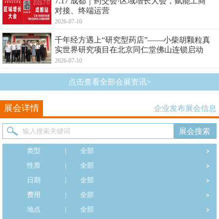
7.17 成都｜药交会·区域增长大会，赋能工商
对接、终端运营
2026-07-10
千年经方遇上“研究型药店”——小柴胡颗粒真
实世界研究项目在北京同仁堂佛山连锁启动
2026-07-10
点击查看全部会展资讯>
展会详情
企业发布展会信息
类型
|
全部
性质
|
全部
日期
|
全部
费用
|
全部
地点
|
全部