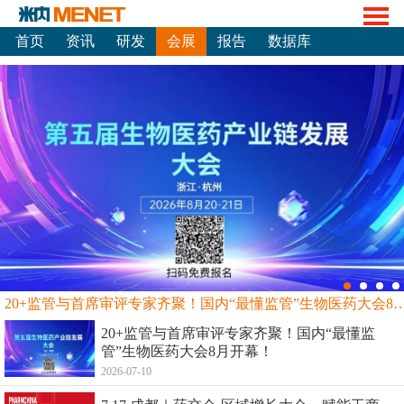
首页
资讯
研发
会展
报告
数据库
20+监管与首席审评专家齐聚！国内“最懂监管”生物
20+监管与首席审评专家齐聚！国内“最懂监
管”生物医药大会8月开幕！
2026-07-10