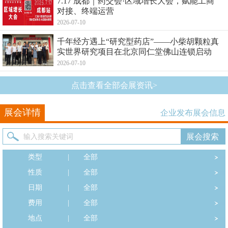
7.17 成都｜药交会·区域增长大会，赋能工商
对接、终端运营
2026-07-10
千年经方遇上“研究型药店”——小柴胡颗粒真
实世界研究项目在北京同仁堂佛山连锁启动
2026-07-10
点击查看全部会展资讯>
展会详情
企业发布展会信息
类型
|
全部
性质
|
全部
日期
|
全部
费用
|
全部
地点
|
全部