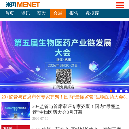
首页
资讯
研发
会展
报告
数据库
20+监管与首席审评专家齐聚！国内“最懂监管”生物
20+监管与首席审评专家齐聚！国内“最懂监
管”生物医药大会8月开幕！
2026-07-10