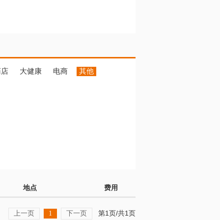
药店
大健康
电商
其他
地点
费用
上一页
下一页
第1页/共1页
1