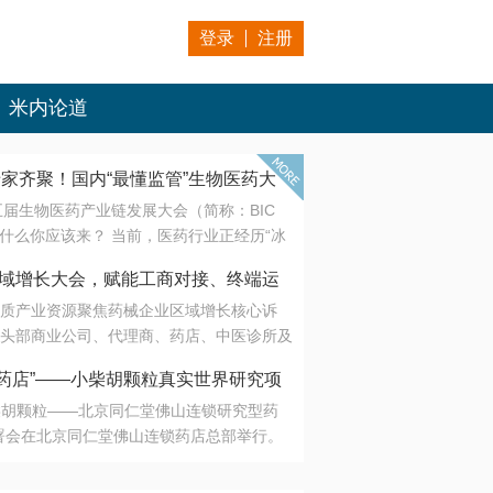
登录
注册
米内论道
专家齐聚！国内“最懂监管”生物医药大
第五届生物医药产业链发展大会（简称：BIC
 为什么你应该来？ 当前，医药行业正经历“冰
是AI制药从概念验证走向深度落地，数据与算
会·区域增长大会，赋能工商对接、终端运
另一端是创新药“最后一公里”的支付与入院
质产业资源聚焦药械企业区域增长核心诉
生态。 同质化“内卷”已无出路，全产业链协
头部商业公司、代理商、药店、中医诊所及
局关键。 本届大会以 “重构生态，定义未
接平台助力企业高效拓展终端网络，抢占区
容——从监管政策的前沿洞察，到AI制药的
药店”——小柴胡颗粒真实世界研究项
战略布局
复杂药物制剂、CGT、多肽与小核酸的技
小柴胡颗粒——北京同仁堂佛山连锁研究型药
性智造。 我们致力于打破壁垒，让“实验
连锁启动
署会在北京同仁堂佛山连锁药店总部举行。
端”与“支付端”深度对话，更让监管、产业、资
区域增长大会，赋能工商对接、终端运营
在广东落地的又一重要布局，标志着全国首
形成共识。
项目正式进入佛山市场。