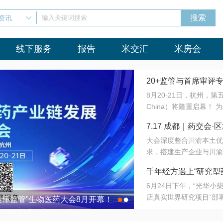
资讯
输入关键词搜索
线下服务
报告
米交汇
米房会
20+监管与首席审评
8月20-21日，杭州，
会8月开幕！
China）将隆重启幕！
与火”的淬炼—— 一端
7.17 成都｜药交
法正重新定义研发效率；
大会深度整合川渝本土优
难题，呼唤更成熟的产业
营
求，搭建生产企业与川渝
同与出海能力建设才是破
三终端渠道的精准高效对
来”为主题，内容全面扩
千年经方遇上“研究型
域增量份额夯实西南市场
算力突围；从中药创新、
6月24日下午，“光华
术攻坚，到CDMO的柔
目在北京同仁堂佛山
店真实世界研究项目”部
●
●
室”与“生产线”、“研发
最懂监管”生物医药大会8月开幕！
7.17 成都｜药交会·
这是继广州之后，该项目
本、临床在同一张桌子上
个OTC药品研究型药店