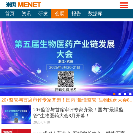
首页
资讯
研发
会展
报告
数据库
20+监管与首席审评专家齐聚！国内“最懂监管”生物
20+监管与首席审评专家齐聚！国内“最懂监
管”生物医药大会8月开幕！
2026-07-10