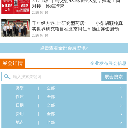
7.17 成都｜药交会·区域增长大会，赋能工商
对接、终端运营
2026-07-10
千年经方遇上“研究型药店”——小柴胡颗粒真
实世界研究项目在北京同仁堂佛山连锁启动
2026-07-10
点击查看全部会展资讯>
展会详情
企业发布展会信息
类型
|
全部
性质
|
全部
日期
|
全部
费用
|
全部
地点
|
全部