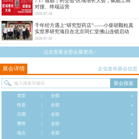
7.17 成都｜药交会·区域增长大会，赋能工商
对接、终端运营
2026-07-10
千年经方遇上“研究型药店”——小柴胡颗粒真
实世界研究项目在北京同仁堂佛山连锁启动
2026-07-10
点击查看全部会展资讯>
展会详情
企业发布展会信息
类型
|
全部
性质
|
全部
日期
|
全部
费用
|
全部
地点
|
全部