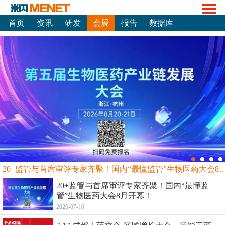
首页
资讯
研发
会展
报告
数据库
20+监管与首席审评专家齐聚！国内“最懂监管”生物
20+监管与首席审评专家齐聚！国内“最懂监
管”生物医药大会8月开幕！
2026-07-10