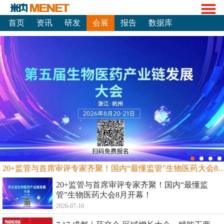
首页
资讯
研发
会展
报告
数据库
20+监管与首席审评专家齐聚！国内“最懂监管”生物
20+监管与首席审评专家齐聚！国内“最懂监
管”生物医药大会8月开幕！
2026-07-10