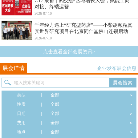
7.17 成都｜药交会·区域增长大会，赋能工商
对接、终端运营
2026-07-10
千年经方遇上“研究型药店”——小柴胡颗粒真
实世界研究项目在北京同仁堂佛山连锁启动
2026-07-10
点击查看全部会展资讯>
展会详情
企业发布展会信息
类型
|
全部
性质
|
全部
日期
|
全部
费用
|
全部
地点
|
全部