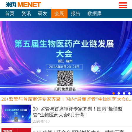
首页
资讯
研发
会展
报告
数据库
20+监管与首席审评专家齐聚！国内“最懂监管”生物
20+监管与首席审评专家齐聚！国内“最懂监
管”生物医药大会8月开幕！
2026-07-10