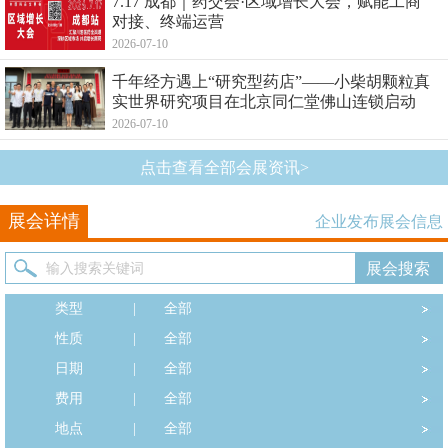
7.17 成都｜药交会·区域增长大会，赋能工商
对接、终端运营
2026-07-10
千年经方遇上“研究型药店”——小柴胡颗粒真
实世界研究项目在北京同仁堂佛山连锁启动
2026-07-10
点击查看全部会展资讯>
展会详情
企业发布展会信息
类型
|
全部
性质
|
全部
日期
|
全部
费用
|
全部
地点
|
全部