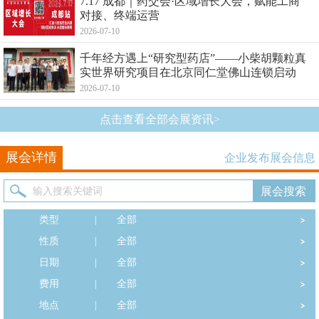
7.17 成都｜药交会·区域增长大会，赋能工商
对接、终端运营
2026-07-10
千年经方遇上“研究型药店”——小柴胡颗粒真
实世界研究项目在北京同仁堂佛山连锁启动
2026-07-10
点击查看全部会展资讯>
展会详情
企业发布展会信息
类型
|
全部
性质
|
全部
日期
|
全部
费用
|
全部
地点
|
全部