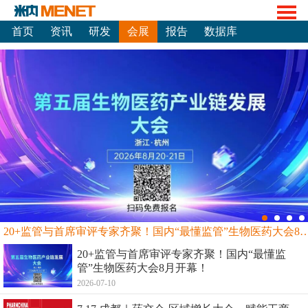
首页
资讯
研发
会展
报告
数据库
20+监管与首席审评专家齐聚！国内“最懂监管”生物
20+监管与首席审评专家齐聚！国内“最懂监
管”生物医药大会8月开幕！
2026-07-10