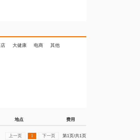
药店
大健康
电商
其他
地点
费用
上一页
下一页
第1页/共1页
1