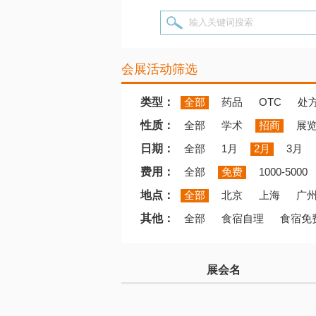
输入关键词搜索
会展活动筛选
类型：
全部
药品
OTC
处
性质：
全部
学术
招商
展
日期：
全部
1月
2月
3月
费用：
全部
免费
1000-5000
地点：
全部
北京
上海
广
其他：
全部
食宿自理
食宿免
展会名