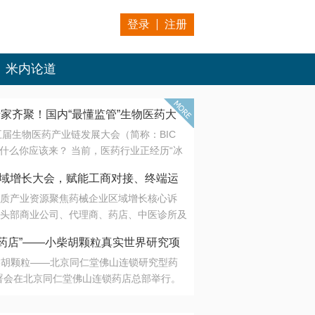
登录
注册
米内论道
专家齐聚！国内“最懂监管”生物医药大
第五届生物医药产业链发展大会（简称：BIC
 为什么你应该来？ 当前，医药行业正经历“冰
是AI制药从概念验证走向深度落地，数据与算
会·区域增长大会，赋能工商对接、终端运
另一端是创新药“最后一公里”的支付与入院
质产业资源聚焦药械企业区域增长核心诉
生态。 同质化“内卷”已无出路，全产业链协
头部商业公司、代理商、药店、中医诊所及
局关键。 本届大会以 “重构生态，定义未
接平台助力企业高效拓展终端网络，抢占区
容——从监管政策的前沿洞察，到AI制药的
药店”——小柴胡颗粒真实世界研究项
战略布局
复杂药物制剂、CGT、多肽与小核酸的技
小柴胡颗粒——北京同仁堂佛山连锁研究型药
性智造。 我们致力于打破壁垒，让“实验
连锁启动
署会在北京同仁堂佛山连锁药店总部举行。
端”与“支付端”深度对话，更让监管、产业、资
区域增长大会，赋能工商对接、终端运营
在广东落地的又一重要布局，标志着全国首
形成共识。
项目正式进入佛山市场。