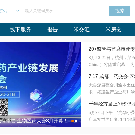
资讯
输入关键词搜索
线下服务
报告
米交汇
米房会
20+监管与首席审评
8月20-21日，杭州，
会8月开幕！
China）将隆重启幕！
与火”的淬炼—— 一端
7.17 成都｜药交
法正重新定义研发效率；
大会深度整合川渝本土优
难题，呼唤更成熟的产业
营
求，搭建生产企业与川渝
同与出海能力建设才是破
三终端渠道的精准高效对
来”为主题，内容全面扩
千年经方遇上“研究型
域增量份额夯实西南市场
算力突围；从中药创新、
6月24日下午，“光华
术攻坚，到CDMO的柔
目在北京同仁堂佛山
店真实世界研究项目”部
●
●
室”与“生产线”、“研发
最懂监管”生物医药大会8月开幕！
7.17 成都｜药交会·
这是继广州之后，该项目
本、临床在同一张桌子上
个OTC药品研究型药店