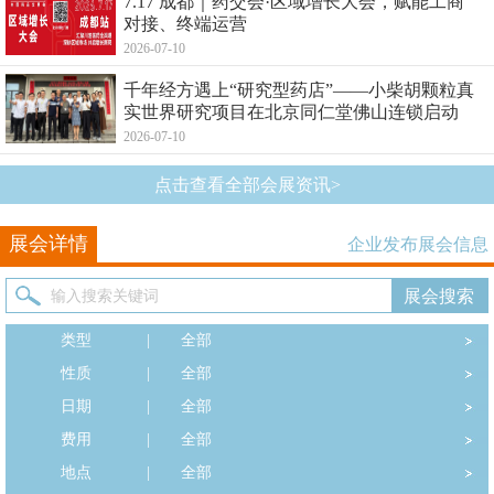
7.17 成都｜药交会·区域增长大会，赋能工商
对接、终端运营
2026-07-10
千年经方遇上“研究型药店”——小柴胡颗粒真
实世界研究项目在北京同仁堂佛山连锁启动
2026-07-10
点击查看全部会展资讯>
展会详情
企业发布展会信息
类型
|
全部
性质
|
全部
日期
|
全部
费用
|
全部
地点
|
全部