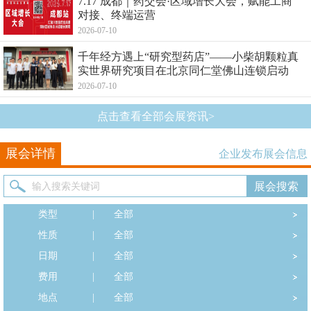
7.17 成都｜药交会·区域增长大会，赋能工商
对接、终端运营
2026-07-10
千年经方遇上“研究型药店”——小柴胡颗粒真
实世界研究项目在北京同仁堂佛山连锁启动
2026-07-10
点击查看全部会展资讯>
展会详情
企业发布展会信息
类型
|
全部
性质
|
全部
日期
|
全部
费用
|
全部
地点
|
全部