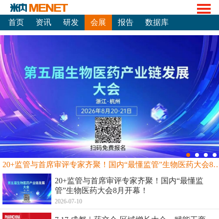
首页
资讯
研发
会展
报告
数据库
20+监管与首席审评专家齐聚！国内“最懂监管”生物
20+监管与首席审评专家齐聚！国内“最懂监
管”生物医药大会8月开幕！
2026-07-10