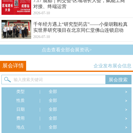
7.17 成都｜药交会·区域增长大会，赋能工商
对接、终端运营
2026-07-10
千年经方遇上“研究型药店”——小柴胡颗粒真
实世界研究项目在北京同仁堂佛山连锁启动
2026-07-10
点击查看全部会展资讯>
展会详情
企业发布展会信息
类型
|
全部
性质
|
全部
日期
|
全部
费用
|
全部
地点
|
全部