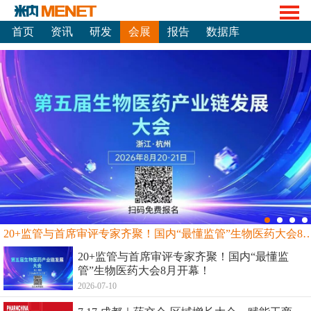
首页
资讯
研发
会展
报告
数据库
20+监管与首席审评专家齐聚！国内“最懂监管”生物
20+监管与首席审评专家齐聚！国内“最懂监
管”生物医药大会8月开幕！
2026-07-10