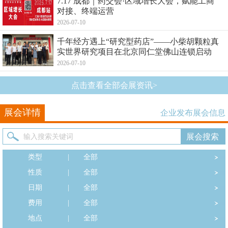
7.17 成都｜药交会·区域增长大会，赋能工商
对接、终端运营
2026-07-10
千年经方遇上“研究型药店”——小柴胡颗粒真
实世界研究项目在北京同仁堂佛山连锁启动
2026-07-10
点击查看全部会展资讯>
展会详情
企业发布展会信息
类型
|
全部
性质
|
全部
日期
|
全部
费用
|
全部
地点
|
全部