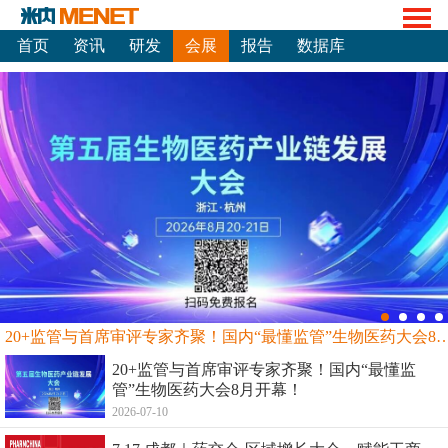
首页
资讯
研发
会展
报告
数据库
20+监管与首席审评专家齐聚！国内“最懂监管”生物
20+监管与首席审评专家齐聚！国内“最懂监
管”生物医药大会8月开幕！
2026-07-10