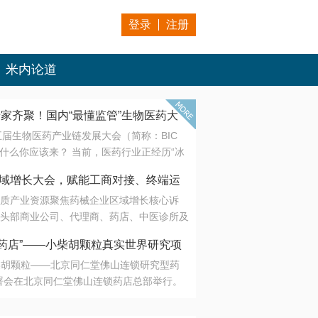
登录
注册
米内论道
专家齐聚！国内“最懂监管”生物医药大
第五届生物医药产业链发展大会（简称：BIC
 为什么你应该来？ 当前，医药行业正经历“冰
是AI制药从概念验证走向深度落地，数据与算
会·区域增长大会，赋能工商对接、终端运
另一端是创新药“最后一公里”的支付与入院
质产业资源聚焦药械企业区域增长核心诉
生态。 同质化“内卷”已无出路，全产业链协
头部商业公司、代理商、药店、中医诊所及
局关键。 本届大会以 “重构生态，定义未
接平台助力企业高效拓展终端网络，抢占区
容——从监管政策的前沿洞察，到AI制药的
药店”——小柴胡颗粒真实世界研究项
战略布局
复杂药物制剂、CGT、多肽与小核酸的技
小柴胡颗粒——北京同仁堂佛山连锁研究型药
性智造。 我们致力于打破壁垒，让“实验
连锁启动
署会在北京同仁堂佛山连锁药店总部举行。
端”与“支付端”深度对话，更让监管、产业、资
区域增长大会，赋能工商对接、终端运营
在广东落地的又一重要布局，标志着全国首
形成共识。
项目正式进入佛山市场。