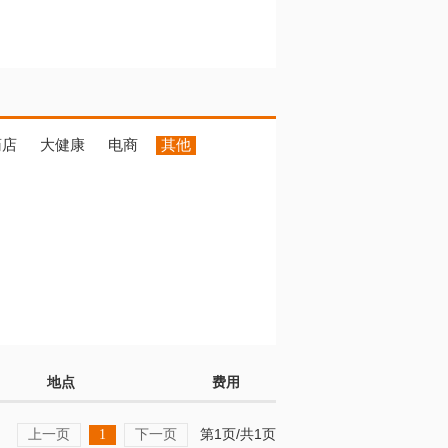
药店
大健康
电商
其他
地点
费用
上一页
下一页
第1页/共1页
1