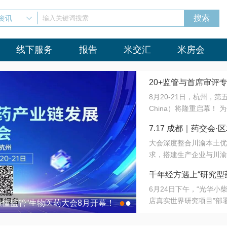
资讯
输入关键词搜索
线下服务
报告
米交汇
米房会
20+监管与首席审评
8月20-21日，杭州，
会8月开幕！
China）将隆重启幕！
与火”的淬炼—— 一端
7.17 成都｜药交
法正重新定义研发效率；
大会深度整合川渝本土优
难题，呼唤更成熟的产业
营
求，搭建生产企业与川渝
同与出海能力建设才是破
三终端渠道的精准高效对
来”为主题，内容全面扩
千年经方遇上“研究型
域增量份额夯实西南市场
算力突围；从中药创新、
6月24日下午，“光华
术攻坚，到CDMO的柔
目在北京同仁堂佛山
店真实世界研究项目”部
●
●
室”与“生产线”、“研发
最懂监管”生物医药大会8月开幕！
7.17 成都｜药交会·
这是继广州之后，该项目
本、临床在同一张桌子上
个OTC药品研究型药店