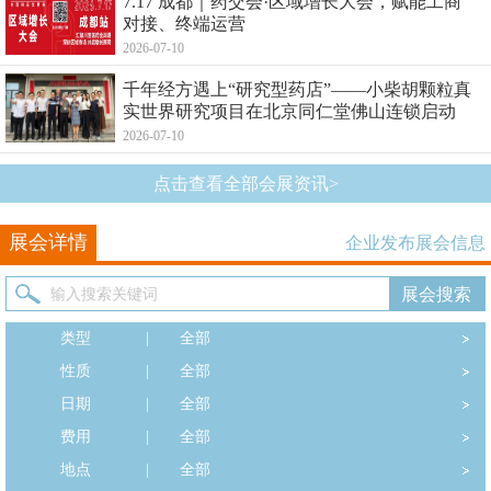
7.17 成都｜药交会·区域增长大会，赋能工商
对接、终端运营
2026-07-10
千年经方遇上“研究型药店”——小柴胡颗粒真
实世界研究项目在北京同仁堂佛山连锁启动
2026-07-10
点击查看全部会展资讯>
展会详情
企业发布展会信息
类型
|
全部
性质
|
全部
日期
|
全部
费用
|
全部
地点
|
全部