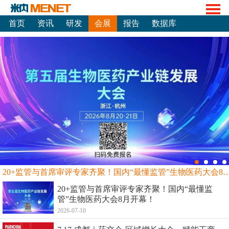
首页
资讯
研发
会展
报告
数据库
20+监管与首席审评专家齐聚！国内“最懂监管”生物
20+监管与首席审评专家齐聚！国内“最懂监
管”生物医药大会8月开幕！
2026-07-10