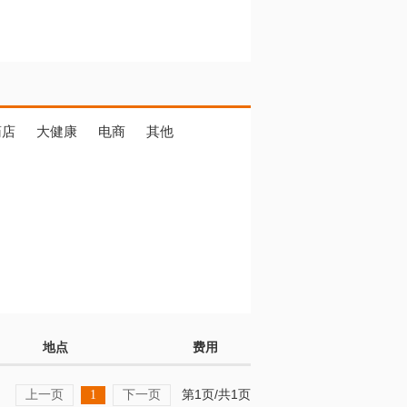
药店
大健康
电商
其他
地点
费用
上一页
下一页
第1页/共1页
1