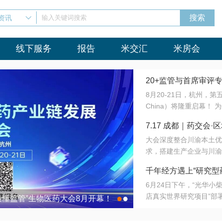
资讯
输入关键词搜索
线下服务
报告
米交汇
米房会
20+监管与首席审评
8月20-21日，杭州，
会8月开幕！
China）将隆重启幕！
与火”的淬炼—— 一端
7.17 成都｜药交
法正重新定义研发效率；
大会深度整合川渝本土优
难题，呼唤更成熟的产业
营
求，搭建生产企业与川渝
同与出海能力建设才是破
三终端渠道的精准高效对
来”为主题，内容全面扩
千年经方遇上“研究型
域增量份额夯实西南市场
算力突围；从中药创新、
6月24日下午，“光华
术攻坚，到CDMO的柔
目在北京同仁堂佛山
店真实世界研究项目”部
●
●
室”与“生产线”、“研发
最懂监管”生物医药大会8月开幕！
7.17 成都｜药交会·
这是继广州之后，该项目
本、临床在同一张桌子上
个OTC药品研究型药店