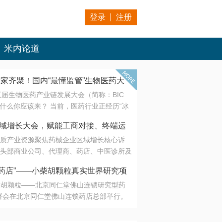
登录
注册
米内论道
专家齐聚！国内“最懂监管”生物医药大
第五届生物医药产业链发展大会（简称：BIC
 为什么你应该来？ 当前，医药行业正经历“冰
是AI制药从概念验证走向深度落地，数据与算
会·区域增长大会，赋能工商对接、终端运
另一端是创新药“最后一公里”的支付与入院
质产业资源聚焦药械企业区域增长核心诉
生态。 同质化“内卷”已无出路，全产业链协
头部商业公司、代理商、药店、中医诊所及
局关键。 本届大会以 “重构生态，定义未
接平台助力企业高效拓展终端网络，抢占区
容——从监管政策的前沿洞察，到AI制药的
药店”——小柴胡颗粒真实世界研究项
战略布局
复杂药物制剂、CGT、多肽与小核酸的技
小柴胡颗粒——北京同仁堂佛山连锁研究型药
性智造。 我们致力于打破壁垒，让“实验
连锁启动
署会在北京同仁堂佛山连锁药店总部举行。
端”与“支付端”深度对话，更让监管、产业、资
区域增长大会，赋能工商对接、终端运营
在广东落地的又一重要布局，标志着全国首
形成共识。
项目正式进入佛山市场。