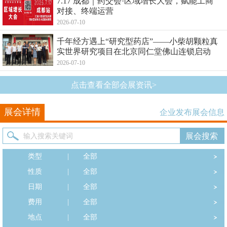
7.17 成都｜药交会·区域增长大会，赋能工商
对接、终端运营
2026-07-10
千年经方遇上“研究型药店”——小柴胡颗粒真
实世界研究项目在北京同仁堂佛山连锁启动
2026-07-10
点击查看全部会展资讯>
展会详情
企业发布展会信息
类型
|
全部
性质
|
全部
日期
|
全部
费用
|
全部
地点
|
全部