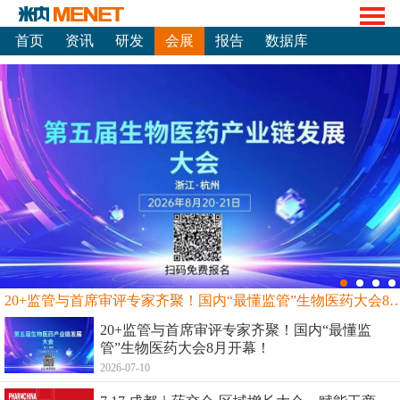
首页
资讯
研发
会展
报告
数据库
20+监管与首席审评专家齐聚！国内“最懂监管”生物
20+监管与首席审评专家齐聚！国内“最懂监
管”生物医药大会8月开幕！
2026-07-10