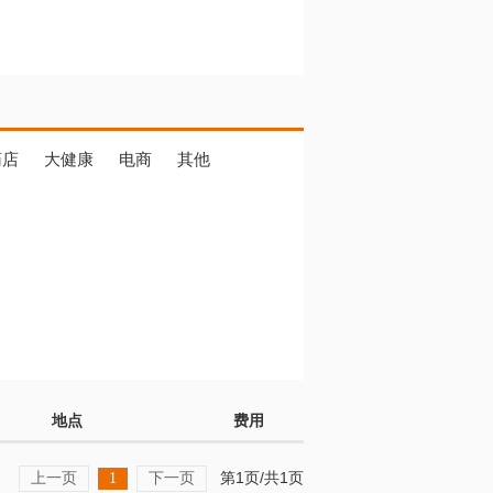
药店
大健康
电商
其他
地点
费用
上一页
下一页
第1页/共1页
1