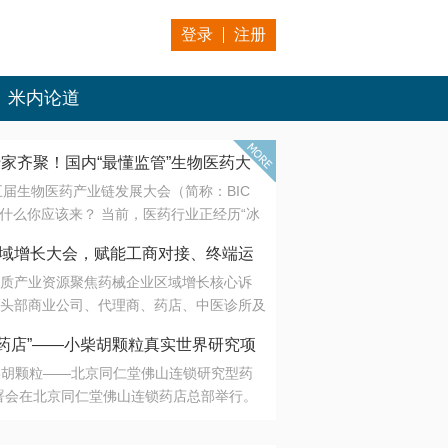
登录
注册
米内论道
专家齐聚！国内“最懂监管”生物医药大
第五届生物医药产业链发展大会（简称：BIC
 为什么你应该来？ 当前，医药行业正经历“冰
是AI制药从概念验证走向深度落地，数据与算
会·区域增长大会，赋能工商对接、终端运
另一端是创新药“最后一公里”的支付与入院
质产业资源聚焦药械企业区域增长核心诉
生态。 同质化“内卷”已无出路，全产业链协
头部商业公司、代理商、药店、中医诊所及
局关键。 本届大会以 “重构生态，定义未
接平台助力企业高效拓展终端网络，抢占区
容——从监管政策的前沿洞察，到AI制药的
药店”——小柴胡颗粒真实世界研究项
战略布局
复杂药物制剂、CGT、多肽与小核酸的技
小柴胡颗粒——北京同仁堂佛山连锁研究型药
性智造。 我们致力于打破壁垒，让“实验
连锁启动
署会在北京同仁堂佛山连锁药店总部举行。
端”与“支付端”深度对话，更让监管、产业、资
区域增长大会，赋能工商对接、终端运营
在广东落地的又一重要布局，标志着全国首
形成共识。
项目正式进入佛山市场。