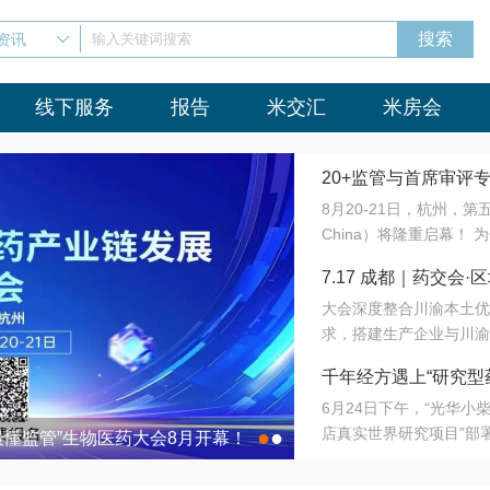
资讯
输入关键词搜索
线下服务
报告
米交汇
米房会
20+监管与首席审评
8月20-21日，杭州，
会8月开幕！
China）将隆重启幕！
与火”的淬炼—— 一端
7.17 成都｜药交
法正重新定义研发效率；
大会深度整合川渝本土优
难题，呼唤更成熟的产业
营
求，搭建生产企业与川渝
同与出海能力建设才是破
三终端渠道的精准高效对
来”为主题，内容全面扩
千年经方遇上“研究型
域增量份额夯实西南市场
算力突围；从中药创新、
6月24日下午，“光华
术攻坚，到CDMO的柔
目在北京同仁堂佛山
店真实世界研究项目”部
●
●
室”与“生产线”、“研发
最懂监管”生物医药大会8月开幕！
7.17 成都｜药交会·
这是继广州之后，该项目
本、临床在同一张桌子上
个OTC药品研究型药店