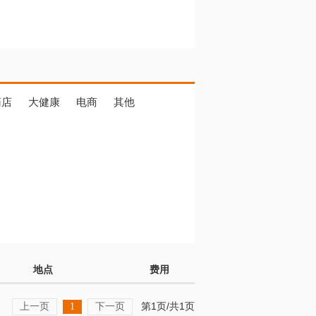
药店
大健康
电商
其他
地点
费用
上一页
下一页
第1页/共1页
1