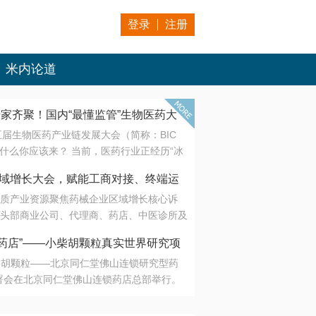
登录
注册
米内论道
专家齐聚！国内“最懂监管”生物医药大
第五届生物医药产业链发展大会（简称：BIC
 为什么你应该来？ 当前，医药行业正经历“冰
是AI制药从概念验证走向深度落地，数据与算
会·区域增长大会，赋能工商对接、终端运
另一端是创新药“最后一公里”的支付与入院
质产业资源聚焦药械企业区域增长核心诉
生态。 同质化“内卷”已无出路，全产业链协
头部商业公司、代理商、药店、中医诊所及
局关键。 本届大会以 “重构生态，定义未
接平台助力企业高效拓展终端网络，抢占区
容——从监管政策的前沿洞察，到AI制药的
药店”——小柴胡颗粒真实世界研究项
战略布局
复杂药物制剂、CGT、多肽与小核酸的技
小柴胡颗粒——北京同仁堂佛山连锁研究型药
性智造。 我们致力于打破壁垒，让“实验
连锁启动
署会在北京同仁堂佛山连锁药店总部举行。
端”与“支付端”深度对话，更让监管、产业、资
区域增长大会，赋能工商对接、终端运营
在广东落地的又一重要布局，标志着全国首
形成共识。
项目正式进入佛山市场。