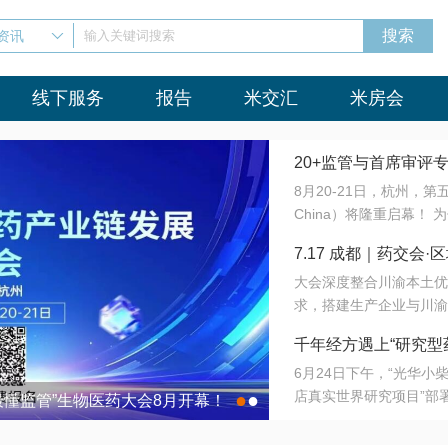
资讯
输入关键词搜索
线下服务
报告
米交汇
米房会
20+监管与首席审评
8月20-21日，杭州，
会8月开幕！
China）将隆重启幕！
与火”的淬炼—— 一端
7.17 成都｜药交
法正重新定义研发效率；
大会深度整合川渝本土优
难题，呼唤更成熟的产业
营
求，搭建生产企业与川渝
同与出海能力建设才是破
三终端渠道的精准高效对
来”为主题，内容全面扩
千年经方遇上“研究型
域增量份额夯实西南市场
算力突围；从中药创新、
6月24日下午，“光华
术攻坚，到CDMO的柔
目在北京同仁堂佛山
店真实世界研究项目”部
●
●
室”与“生产线”、“研发
最懂监管”生物医药大会8月开幕！
7.17 成都｜药交会·
这是继广州之后，该项目
本、临床在同一张桌子上
个OTC药品研究型药店