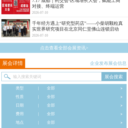
7.17 成都｜药交会·区域增长大会，赋能工商
对接、终端运营
2026-07-10
千年经方遇上“研究型药店”——小柴胡颗粒真
实世界研究项目在北京同仁堂佛山连锁启动
2026-07-10
点击查看全部会展资讯>
展会详情
企业发布展会信息
类型
|
全部
性质
|
全部
日期
|
全部
费用
|
全部
地点
|
全部