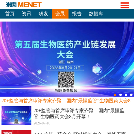
首页
资讯
研发
会展
报告
数据库
20+监管与首席审评专家齐聚！国内“最懂监管”生物
20+监管与首席审评专家齐聚！国内“最懂监
管”生物医药大会8月开幕！
2026-07-10