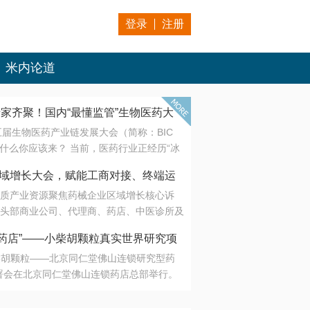
登录
注册
米内论道
专家齐聚！国内“最懂监管”生物医药大
第五届生物医药产业链发展大会（简称：BIC
 为什么你应该来？ 当前，医药行业正经历“冰
是AI制药从概念验证走向深度落地，数据与算
会·区域增长大会，赋能工商对接、终端运
另一端是创新药“最后一公里”的支付与入院
质产业资源聚焦药械企业区域增长核心诉
生态。 同质化“内卷”已无出路，全产业链协
头部商业公司、代理商、药店、中医诊所及
局关键。 本届大会以 “重构生态，定义未
接平台助力企业高效拓展终端网络，抢占区
容——从监管政策的前沿洞察，到AI制药的
药店”——小柴胡颗粒真实世界研究项
战略布局
复杂药物制剂、CGT、多肽与小核酸的技
小柴胡颗粒——北京同仁堂佛山连锁研究型药
性智造。 我们致力于打破壁垒，让“实验
连锁启动
署会在北京同仁堂佛山连锁药店总部举行。
端”与“支付端”深度对话，更让监管、产业、资
区域增长大会，赋能工商对接、终端运营
在广东落地的又一重要布局，标志着全国首
形成共识。
项目正式进入佛山市场。