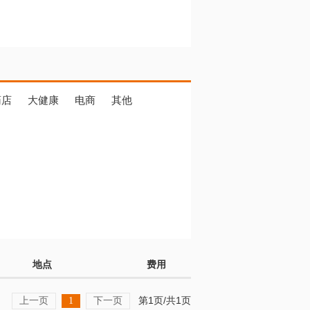
药店
大健康
电商
其他
地点
费用
上一页
下一页
第1页/共1页
1