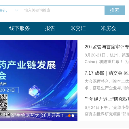
资讯
输入关键词搜索
线下服务
报告
米交汇
米房会
20+监管与首席审评
8月20-21日，杭州，
会8月开幕！
China）将隆重启幕！
与火”的淬炼—— 一端
7.17 成都｜药交
法正重新定义研发效率；
大会深度整合川渝本土优
难题，呼唤更成熟的产业
营
求，搭建生产企业与川渝
同与出海能力建设才是破
三终端渠道的精准高效对
来”为主题，内容全面扩
千年经方遇上“研究型
域增量份额夯实西南市场
算力突围；从中药创新、
6月24日下午，“光华
术攻坚，到CDMO的柔
目在北京同仁堂佛山
店真实世界研究项目”部
●
●
室”与“生产线”、“研发
最懂监管”生物医药大会8月开幕！
7.17 成都｜药交会·
这是继广州之后，该项目
本、临床在同一张桌子上
个OTC药品研究型药店