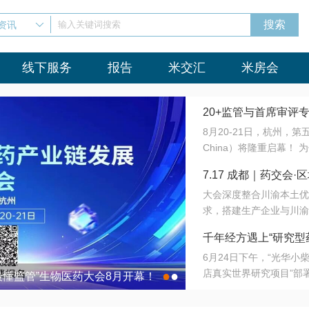
资讯
输入关键词搜索
线下服务
报告
米交汇
米房会
20+监管与首席审评
8月20-21日，杭州，
会8月开幕！
China）将隆重启幕！
与火”的淬炼—— 一端
7.17 成都｜药交
法正重新定义研发效率；
大会深度整合川渝本土优
难题，呼唤更成熟的产业
营
求，搭建生产企业与川渝
同与出海能力建设才是破
三终端渠道的精准高效对
来”为主题，内容全面扩
千年经方遇上“研究型
域增量份额夯实西南市场
算力突围；从中药创新、
6月24日下午，“光华
术攻坚，到CDMO的柔
目在北京同仁堂佛山
店真实世界研究项目”部
●
●
室”与“生产线”、“研发
最懂监管”生物医药大会8月开幕！
7.17 成都｜药交会·
这是继广州之后，该项目
本、临床在同一张桌子上
个OTC药品研究型药店