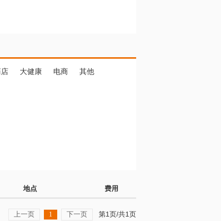
药店
大健康
电商
其他
地点
费用
上一页
下一页
第1页/共1页
1