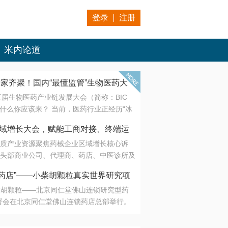
登录
注册
米内论道
专家齐聚！国内“最懂监管”生物医药大
第五届生物医药产业链发展大会（简称：BIC
 为什么你应该来？ 当前，医药行业正经历“冰
是AI制药从概念验证走向深度落地，数据与算
会·区域增长大会，赋能工商对接、终端运
另一端是创新药“最后一公里”的支付与入院
质产业资源聚焦药械企业区域增长核心诉
生态。 同质化“内卷”已无出路，全产业链协
头部商业公司、代理商、药店、中医诊所及
局关键。 本届大会以 “重构生态，定义未
接平台助力企业高效拓展终端网络，抢占区
容——从监管政策的前沿洞察，到AI制药的
药店”——小柴胡颗粒真实世界研究项
战略布局
复杂药物制剂、CGT、多肽与小核酸的技
小柴胡颗粒——北京同仁堂佛山连锁研究型药
性智造。 我们致力于打破壁垒，让“实验
连锁启动
署会在北京同仁堂佛山连锁药店总部举行。
端”与“支付端”深度对话，更让监管、产业、资
区域增长大会，赋能工商对接、终端运营
在广东落地的又一重要布局，标志着全国首
形成共识。
项目正式进入佛山市场。