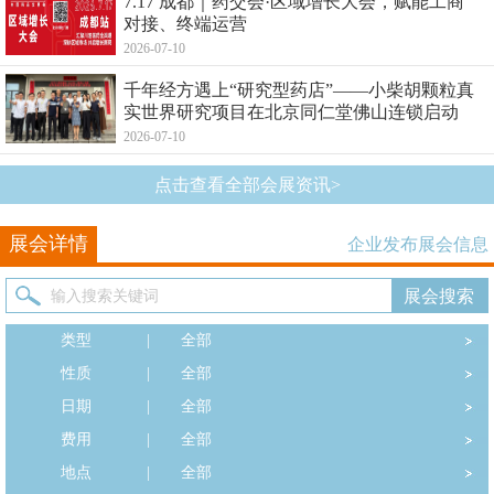
7.17 成都｜药交会·区域增长大会，赋能工商
对接、终端运营
2026-07-10
千年经方遇上“研究型药店”——小柴胡颗粒真
实世界研究项目在北京同仁堂佛山连锁启动
2026-07-10
点击查看全部会展资讯>
展会详情
企业发布展会信息
类型
|
全部
性质
|
全部
日期
|
全部
费用
|
全部
地点
|
全部