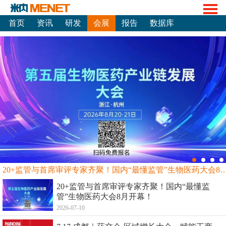
首页
资讯
研发
会展
报告
数据库
20+监管与首席审评专家齐聚！国内“最懂监管”生物
20+监管与首席审评专家齐聚！国内“最懂监
管”生物医药大会8月开幕！
2026-07-10