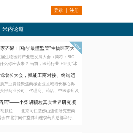
登录
注册
米内论道
专家齐聚！国内“最懂监管”生物医药大
第五届生物医药产业链发展大会（简称：BIC
 为什么你应该来？ 当前，医药行业正经历“冰
是AI制药从概念验证走向深度落地，数据与算
会·区域增长大会，赋能工商对接、终端运
另一端是创新药“最后一公里”的支付与入院
质产业资源聚焦药械企业区域增长核心诉
生态。 同质化“内卷”已无出路，全产业链协
头部商业公司、代理商、药店、中医诊所及
局关键。 本届大会以 “重构生态，定义未
接平台助力企业高效拓展终端网络，抢占区
容——从监管政策的前沿洞察，到AI制药的
药店”——小柴胡颗粒真实世界研究项
战略布局
复杂药物制剂、CGT、多肽与小核酸的技
小柴胡颗粒——北京同仁堂佛山连锁研究型药
性智造。 我们致力于打破壁垒，让“实验
连锁启动
署会在北京同仁堂佛山连锁药店总部举行。
端”与“支付端”深度对话，更让监管、产业、资
区域增长大会，赋能工商对接、终端运营
在广东落地的又一重要布局，标志着全国首
形成共识。
项目正式进入佛山市场。