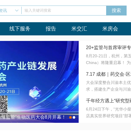
资讯
输入关键词搜索
线下服务
报告
米交汇
米房会
20+监管与首席审评
8月20-21日，杭州，
会8月开幕！
China）将隆重启幕！
与火”的淬炼—— 一端
7.17 成都｜药交
法正重新定义研发效率；
大会深度整合川渝本土优
难题，呼唤更成熟的产业
营
求，搭建生产企业与川渝
同与出海能力建设才是破
三终端渠道的精准高效对
来”为主题，内容全面扩
千年经方遇上“研究型
域增量份额夯实西南市场
算力突围；从中药创新、
6月24日下午，“光华
术攻坚，到CDMO的柔
目在北京同仁堂佛山
店真实世界研究项目”部
●
●
室”与“生产线”、“研发
最懂监管”生物医药大会8月开幕！
7.17 成都｜药交会·
这是继广州之后，该项目
本、临床在同一张桌子上
个OTC药品研究型药店