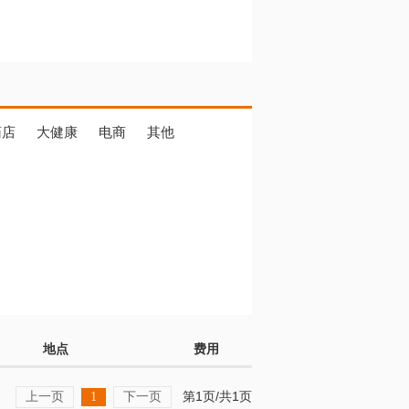
药店
大健康
电商
其他
地点
费用
上一页
下一页
第1页/共1页
1