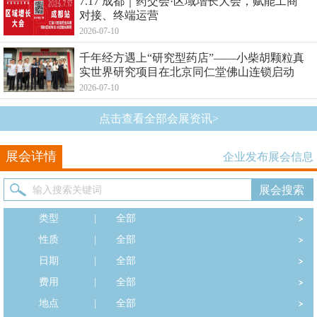
7.17 成都｜药交会·区域增长大会，赋能工商
对接、终端运营
2026-07-10
千年经方遇上“研究型药店”——小柴胡颗粒真
实世界研究项目在北京同仁堂佛山连锁启动
2026-07-10
点击查看全部会展资讯>
展会详情
企业发布展会信息
类型
|
全部
性质
|
全部
日期
|
全部
费用
|
全部
地点
|
全部