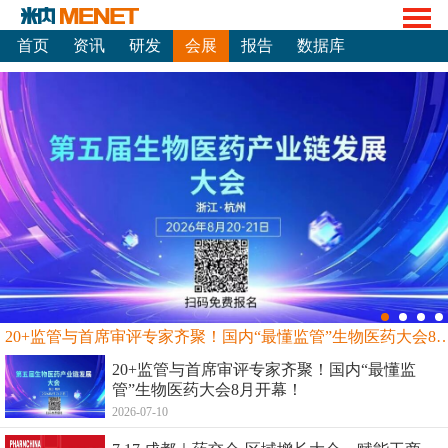
首页
资讯
研发
会展
报告
数据库
20+监管与首席审评专家齐聚！国内“最懂监管”生物
20+监管与首席审评专家齐聚！国内“最懂监
管”生物医药大会8月开幕！
2026-07-10