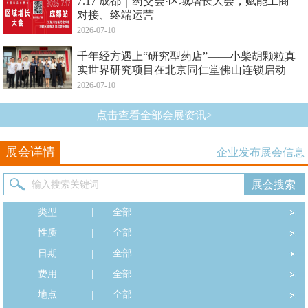
7.17 成都｜药交会·区域增长大会，赋能工商
对接、终端运营
2026-07-10
千年经方遇上“研究型药店”——小柴胡颗粒真
实世界研究项目在北京同仁堂佛山连锁启动
2026-07-10
点击查看全部会展资讯>
展会详情
企业发布展会信息
类型
|
全部
性质
|
全部
日期
|
全部
费用
|
全部
地点
|
全部