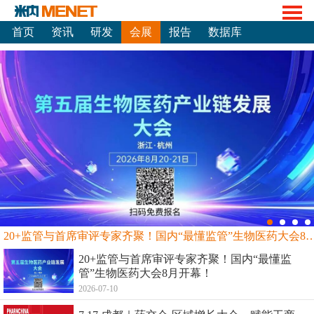
首页
资讯
研发
会展
报告
数据库
20+监管与首席审评专家齐聚！国内“最懂监管”生物
20+监管与首席审评专家齐聚！国内“最懂监
管”生物医药大会8月开幕！
2026-07-10