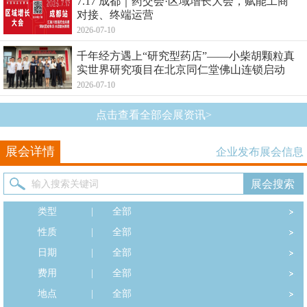
7.17 成都｜药交会·区域增长大会，赋能工商
对接、终端运营
2026-07-10
千年经方遇上“研究型药店”——小柴胡颗粒真
实世界研究项目在北京同仁堂佛山连锁启动
2026-07-10
点击查看全部会展资讯>
展会详情
企业发布展会信息
类型
|
全部
性质
|
全部
日期
|
全部
费用
|
全部
地点
|
全部