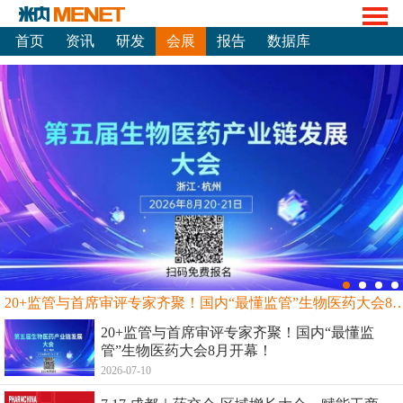
首页
资讯
研发
会展
报告
数据库
20+监管与首席审评专家齐聚！国内“最懂监管”生物
20+监管与首席审评专家齐聚！国内“最懂监
管”生物医药大会8月开幕！
2026-07-10