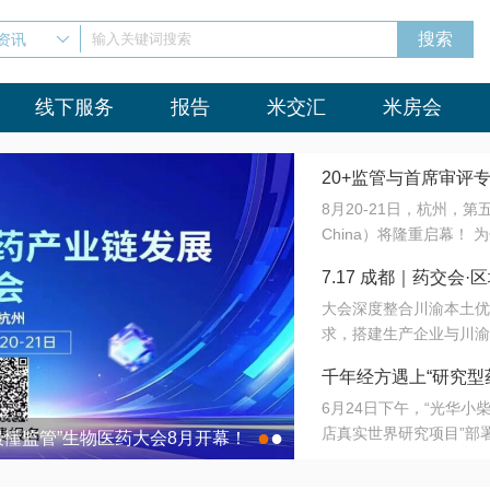
资讯
输入关键词搜索
线下服务
报告
米交汇
米房会
20+监管与首席审评
8月20-21日，杭州，
会8月开幕！
China）将隆重启幕！
与火”的淬炼—— 一端
7.17 成都｜药交
法正重新定义研发效率；
大会深度整合川渝本土优
难题，呼唤更成熟的产业
营
求，搭建生产企业与川渝
同与出海能力建设才是破
三终端渠道的精准高效对
来”为主题，内容全面扩
千年经方遇上“研究型
域增量份额夯实西南市场
算力突围；从中药创新、
6月24日下午，“光华
术攻坚，到CDMO的柔
目在北京同仁堂佛山
店真实世界研究项目”部
●
●
室”与“生产线”、“研发
最懂监管”生物医药大会8月开幕！
7.17 成都｜药交会·
这是继广州之后，该项目
本、临床在同一张桌子上
个OTC药品研究型药店