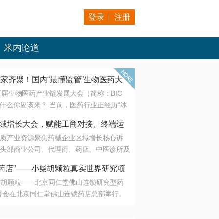
登录
注册
米内论道
专家齐聚！国内“最懂监管”生物医药大
第五届生物医药产业链发展大会（简称：BIC
 为什么你应该来？ 当前，医药行业正经历“冰
是AI制药从概念验证走向深度落地，数据与算
会·区域增长大会，赋能工商对接、终端运
另一端是创新药“最后一公里”的支付与入院
质产业资源聚焦药械企业区域增长核心诉
生态。 同质化“内卷”已无出路，全产业链协
头部商业公司、代理商、药店、中医诊所及
局关键。 本届大会以 “重构生态，定义未
接平台助力企业高效拓展终端网络，抢占区
容——从监管政策的前沿洞察，到AI制药的
药店”——小柴胡颗粒真实世界研究项
战略布局
复杂药物制剂、CGT、多肽与小核酸的技
小柴胡颗粒——北京同仁堂佛山连锁研究型药
性智造。 我们致力于打破壁垒，让“实验
连锁启动
署会在北京同仁堂佛山连锁药店总部举行。
端”与“支付端”深度对话，更让监管、产业、资
区域增长大会，赋能工商对接、终端运营
在广东落地的又一重要布局，标志着全国首
形成共识。
项目正式进入佛山市场。