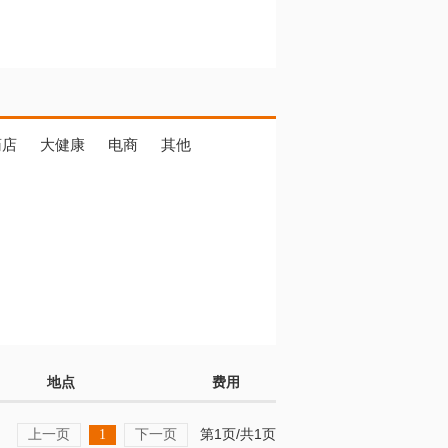
药店
大健康
电商
其他
地点
费用
上一页
下一页
第1页/共1页
1