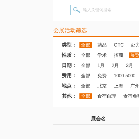
输入关键词搜索
会展活动筛选
类型：
全部
药品
OTC
处
性质：
全部
学术
招商
展
日期：
全部
1月
2月
3月
费用：
全部
免费
1000-5000
地点：
全部
北京
上海
广
其他：
全部
食宿自理
食宿免
展会名