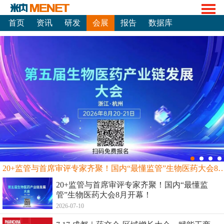
首页
资讯
研发
会展
报告
数据库
20+监管与首席审评专家齐聚！国内“最懂监管”生物
20+监管与首席审评专家齐聚！国内“最懂监
管”生物医药大会8月开幕！
2026-07-10