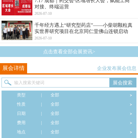
7.17 成都｜药交会·区域增长大会，赋能工商
对接、终端运营
2026-07-10
千年经方遇上“研究型药店”——小柴胡颗粒真
实世界研究项目在北京同仁堂佛山连锁启动
2026-07-10
点击查看全部会展资讯>
展会详情
企业发布展会信息
类型
|
全部
性质
|
全部
日期
|
全部
费用
|
全部
地点
|
全部