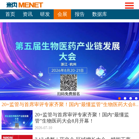
首页
资讯
研发
会展
报告
数据库
20+监管与首席审评专家齐聚！国内“最懂监管”生物
20+监管与首席审评专家齐聚！国内“最懂监
管”生物医药大会8月开幕！
2026-07-10