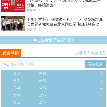
7.17 成都｜药交会·区域增长大会，赋能工商
对接、终端运营
2026-07-10
千年经方遇上“研究型药店”——小柴胡颗粒真
实世界研究项目在北京同仁堂佛山连锁启动
2026-07-10
点击查看全部会展资讯>
展会详情
企业发布展会信息
类型
|
全部
性质
|
全部
日期
|
全部
费用
|
全部
地点
|
全部