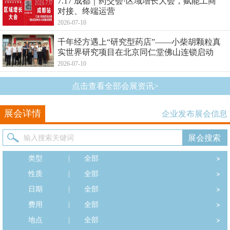
7.17 成都｜药交会·区域增长大会，赋能工商
对接、终端运营
2026-07-10
千年经方遇上“研究型药店”——小柴胡颗粒真
实世界研究项目在北京同仁堂佛山连锁启动
2026-07-10
点击查看全部会展资讯>
展会详情
企业发布展会信息
类型
|
全部
性质
|
全部
日期
|
全部
费用
|
全部
地点
|
全部