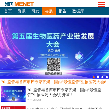
首页
资讯
研发
会展
报告
数据库
20+监管与首席审评专家齐聚！国内“最懂监管”生物
20+监管与首席审评专家齐聚！国内“最懂监
管”生物医药大会8月开幕！
2026-07-10