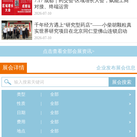
7.17 成都｜药交会·区域增长大会，赋能工商
对接、终端运营
2026-07-10
千年经方遇上“研究型药店”——小柴胡颗粒真
实世界研究项目在北京同仁堂佛山连锁启动
2026-07-10
点击查看全部会展资讯>
展会详情
企业发布展会信息
类型
|
全部
性质
|
全部
日期
|
全部
费用
|
全部
地点
|
全部