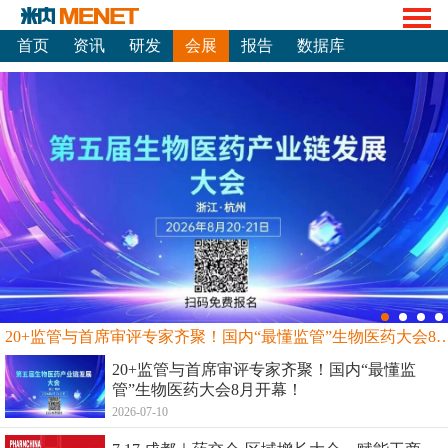
首页
资讯
研发
会展
报告
数据库
20+监管与首席审评专家齐聚！国内“最懂监管”生物
20+监管与首席审评专家齐聚！国内“最懂监
管”生物医药大会8月开幕！
2026-07-10