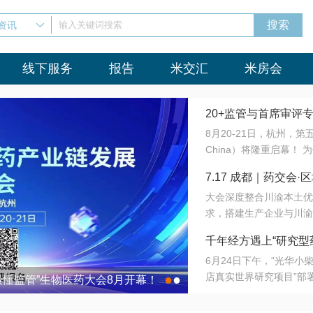
资讯
输入关键词搜索
线下服务
报告
米交汇
米房会
20+监管与首席审评
8月20-21日，杭州，
会8月开幕！
China）将隆重启幕！
与火”的淬炼—— 一端
7.17 成都｜药交
法正重新定义研发效率；
大会深度整合川渝本土优
难题，呼唤更成熟的产业
营
求，搭建生产企业与川渝
同与出海能力建设才是破
三终端渠道的精准高效对
来”为主题，内容全面扩
千年经方遇上“研究型
域增量份额夯实西南市场
算力突围；从中药创新、
6月24日下午，“光华
术攻坚，到CDMO的柔
目在北京同仁堂佛山
店真实世界研究项目”部
●
●
室”与“生产线”、“研发
最懂监管”生物医药大会8月开幕！
7.17 成都｜药交会·
这是继广州之后，该项目
本、临床在同一张桌子上
个OTC药品研究型药店