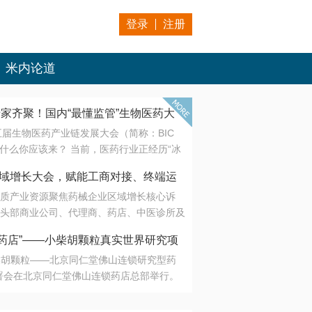
登录
注册
米内论道
专家齐聚！国内“最懂监管”生物医药大
第五届生物医药产业链发展大会（简称：BIC
 为什么你应该来？ 当前，医药行业正经历“冰
是AI制药从概念验证走向深度落地，数据与算
会·区域增长大会，赋能工商对接、终端运
另一端是创新药“最后一公里”的支付与入院
质产业资源聚焦药械企业区域增长核心诉
生态。 同质化“内卷”已无出路，全产业链协
头部商业公司、代理商、药店、中医诊所及
局关键。 本届大会以 “重构生态，定义未
接平台助力企业高效拓展终端网络，抢占区
容——从监管政策的前沿洞察，到AI制药的
药店”——小柴胡颗粒真实世界研究项
战略布局
复杂药物制剂、CGT、多肽与小核酸的技
小柴胡颗粒——北京同仁堂佛山连锁研究型药
性智造。 我们致力于打破壁垒，让“实验
连锁启动
署会在北京同仁堂佛山连锁药店总部举行。
端”与“支付端”深度对话，更让监管、产业、资
区域增长大会，赋能工商对接、终端运营
在广东落地的又一重要布局，标志着全国首
形成共识。
项目正式进入佛山市场。