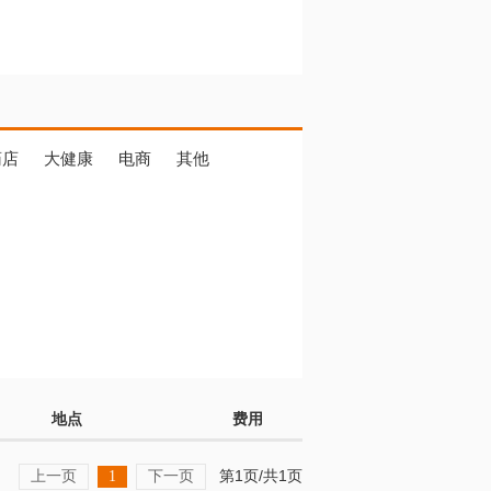
药店
大健康
电商
其他
地点
费用
上一页
下一页
第1页/共1页
1