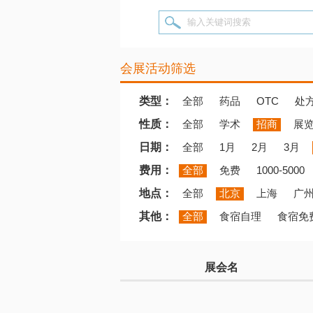
输入关键词搜索
会展活动筛选
类型：
全部
药品
OTC
处
性质：
全部
学术
招商
展
日期：
全部
1月
2月
3月
费用：
全部
免费
1000-5000
地点：
全部
北京
上海
广
其他：
全部
食宿自理
食宿免
展会名