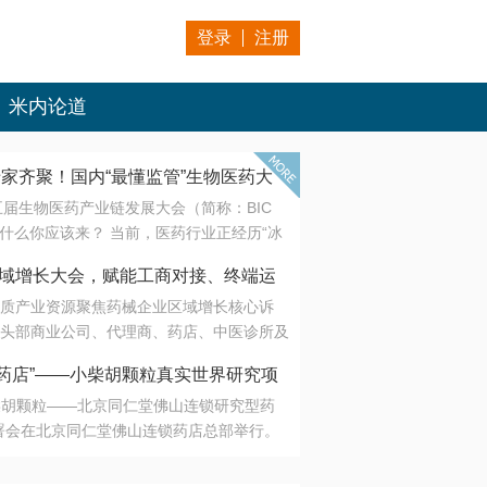
登录
注册
米内论道
专家齐聚！国内“最懂监管”生物医药大
第五届生物医药产业链发展大会（简称：BIC
 为什么你应该来？ 当前，医药行业正经历“冰
是AI制药从概念验证走向深度落地，数据与算
会·区域增长大会，赋能工商对接、终端运
另一端是创新药“最后一公里”的支付与入院
质产业资源聚焦药械企业区域增长核心诉
生态。 同质化“内卷”已无出路，全产业链协
头部商业公司、代理商、药店、中医诊所及
局关键。 本届大会以 “重构生态，定义未
接平台助力企业高效拓展终端网络，抢占区
容——从监管政策的前沿洞察，到AI制药的
药店”——小柴胡颗粒真实世界研究项
战略布局
复杂药物制剂、CGT、多肽与小核酸的技
小柴胡颗粒——北京同仁堂佛山连锁研究型药
性智造。 我们致力于打破壁垒，让“实验
连锁启动
署会在北京同仁堂佛山连锁药店总部举行。
端”与“支付端”深度对话，更让监管、产业、资
区域增长大会，赋能工商对接、终端运营
在广东落地的又一重要布局，标志着全国首
形成共识。
项目正式进入佛山市场。