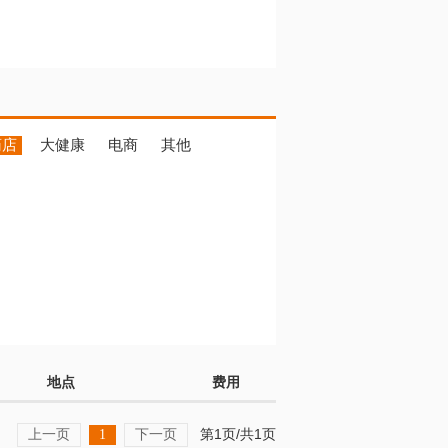
药店
大健康
电商
其他
地点
费用
上一页
下一页
第1页/共1页
1