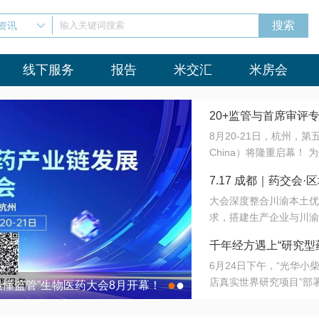
资讯
输入关键词搜索
线下服务
报告
米交汇
米房会
20+监管与首席审评
8月20-21日，杭州，
会8月开幕！
China）将隆重启幕！
与火”的淬炼—— 一端
7.17 成都｜药交
法正重新定义研发效率；
大会深度整合川渝本土优
难题，呼唤更成熟的产业
营
求，搭建生产企业与川渝
同与出海能力建设才是破
三终端渠道的精准高效对
来”为主题，内容全面扩
千年经方遇上“研究型
域增量份额夯实西南市场
算力突围；从中药创新、
6月24日下午，“光华
术攻坚，到CDMO的柔
目在北京同仁堂佛山
店真实世界研究项目”部
●
●
室”与“生产线”、“研发
最懂监管”生物医药大会8月开幕！
7.17 成都｜药交会·
这是继广州之后，该项目
本、临床在同一张桌子上
个OTC药品研究型药店